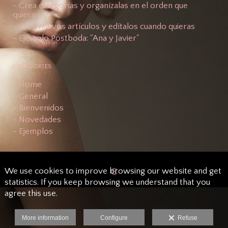
- Crea categorías y organízalas en el orden que
quieras
- Crea nuevos artículos y edítalos cuando quieras
- Ejemplo Postboda: "Ana y Javier"
CATEGORIES
- Home
- General
- Bienvenidos
- Novedades
- Ejemplos
We use cookies to improve browsing our website and get
statistics. If you keep browsing we understand that you
agree this use.
More information
Configure
Refuse